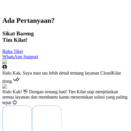
terjangkau untuk klien kami khususnya UKM, CloudKilat
memberikan rasa aman dan nyaman kepada klien Four Vision
Media untuk hosting website maupun aplikasi mereka.
Muhamad Ihsan Firdaus
Ada Pertanyaan?
CEO - Four Vision Media
Sikat Bareng
Tim Kilat!
Buka Tiket
WhatsApp Support
Halo Kak, Saya mau tau lebih detail tentang layanan CloudKilat
dong.
Halo Kak! 👋 Dengan senang hati! Tim Kilat siap menjelaskan
semua layanan dan membantu kamu menemukan solusi yang paling
tepat 😊