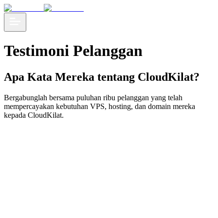
Testimoni Pelanggan
Apa Kata Mereka tentang CloudKilat?
Bergabunglah bersama puluhan ribu pelanggan yang telah
mempercayakan kebutuhan VPS, hosting, dan domain mereka
kepada CloudKilat.
CloudKilat layanan cloud hemat dan praktis, dengan support secepat
kilat, sangat membantu bisnis kami untuk berakselerasi!
Winastwan Gora
Founder - Kelase.com