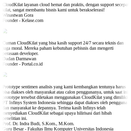
CloudKilat layanan cloud hemat dan praktis, dengan support secepat
kilat, sangat membantu bisnis kami untuk berakselerasi!
Winastwan Gora
Founder - Kelase.com
Cuman CloudKilat yang bisa kasih support 24/7 secara teknis dan
juga moral. Mereka paham kebutuhan pebisnis dan mengerti
perasaan developer.
Dadan Darmawan
Founder - Portal.co.id
Prototype sentimen analisis yang kami kembangkan tentunya harus
bisa diakses oleh masyarakat atau calon penggunanya, untuk saat ini
prototype tersebut diletakan menggunakan CloudKilat yang dimiliki
PT Infinys System Indonesia sehingga dapat diakses oleh pengguna
dan masyarakat ke depannya. Terima kasih Infinys telah
menyediakan CloudKilat sebagai upaya hilirisasi dari hibah
penelitian ini.
Prof. Dr. Indra Budi, S.Kom., M.Kom.
Guru Besar - Fakultas Ilmu Komputer Universitas Indonesia