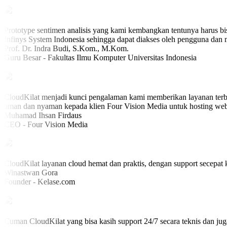
Prototype sentimen analisis yang kami kembangkan tentunya harus bis
Infinys System Indonesia sehingga dapat diakses oleh pengguna dan ma
Prof. Dr. Indra Budi, S.Kom., M.Kom.
Guru Besar - Fakultas Ilmu Komputer Universitas Indonesia
CloudKilat menjadi kunci pengalaman kami memberikan layanan terb
aman dan nyaman kepada klien Four Vision Media untuk hosting web
Muhamad Ihsan Firdaus
CEO - Four Vision Media
CloudKilat layanan cloud hemat dan praktis, dengan support secepat k
Winastwan Gora
Founder - Kelase.com
Cuman CloudKilat yang bisa kasih support 24/7 secara teknis dan ju