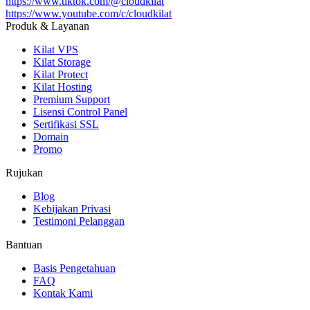
https://www.tiktok.com/@cloudkilat
https://www.youtube.com/c/cloudkilat
Produk & Layanan
Kilat VPS
Kilat Storage
Kilat Protect
Kilat Hosting
Premium Support
Lisensi Control Panel
Sertifikasi SSL
Domain
Promo
Rujukan
Blog
Kebijakan Privasi
Testimoni Pelanggan
Bantuan
Basis Pengetahuan
FAQ
Kontak Kami