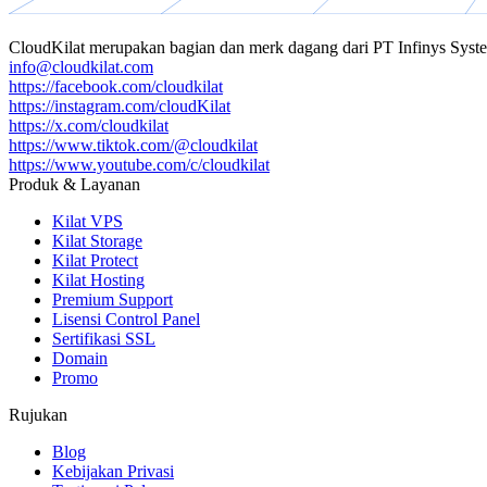
CloudKilat
merupakan bagian dan merk dagang dari
PT Infinys Syst
info@cloudkilat.com
https://facebook.com/cloudkilat
https://instagram.com/cloudKilat
https://x.com/cloudkilat
https://www.tiktok.com/@cloudkilat
https://www.youtube.com/c/cloudkilat
Produk & Layanan
Kilat VPS
Kilat Storage
Kilat Protect
Kilat Hosting
Premium Support
Lisensi Control Panel
Sertifikasi SSL
Domain
Promo
Rujukan
Blog
Kebijakan Privasi