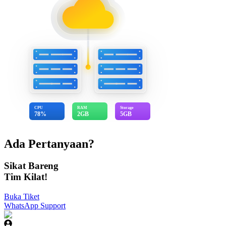
CPU
RAM
Storage
78%
2GB
5GB
Ada Pertanyaan?
Sikat Bareng
Tim Kilat!
Buka Tiket
WhatsApp Support