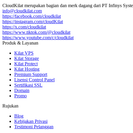
CloudKilat
merupakan bagian dan merk dagang dari
PT Infinys Syst
info@cloudkilat.com
https://facebook.com/cloudkilat
https://instagram.com/cloudKilat
https://x.com/cloudkilat
https://www.tiktok.com/@cloudkilat
https://www.youtube.com/c/cloudkilat
Produk & Layanan
Kilat VPS
Kilat Storage
Kilat Protect
Kilat Hosting
Premium Support
Lisensi Control Panel
Sertifikasi SSL
Domain
Promo
Rujukan
Blog
Kebijakan Privasi
Testimoni Pelanggan