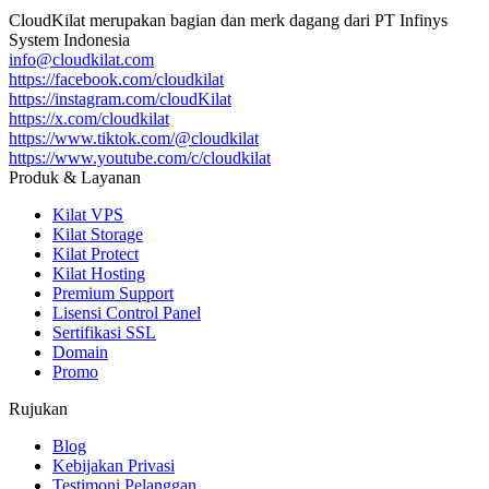
CloudKilat
merupakan bagian dan merk dagang dari
PT Infinys
System Indonesia
info@cloudkilat.com
https://facebook.com/cloudkilat
https://instagram.com/cloudKilat
https://x.com/cloudkilat
https://www.tiktok.com/@cloudkilat
https://www.youtube.com/c/cloudkilat
Produk & Layanan
Kilat VPS
Kilat Storage
Kilat Protect
Kilat Hosting
Premium Support
Lisensi Control Panel
Sertifikasi SSL
Domain
Promo
Rujukan
Blog
Kebijakan Privasi
Testimoni Pelanggan