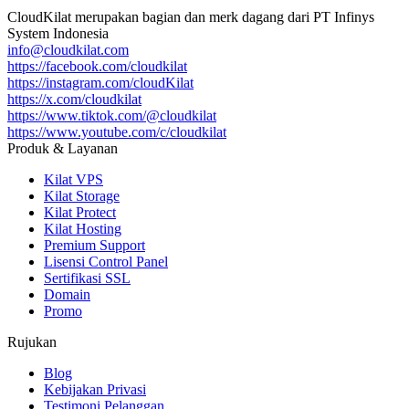
CloudKilat
merupakan bagian dan merk dagang dari
PT Infinys
System Indonesia
info@cloudkilat.com
https://facebook.com/cloudkilat
https://instagram.com/cloudKilat
https://x.com/cloudkilat
https://www.tiktok.com/@cloudkilat
https://www.youtube.com/c/cloudkilat
Produk & Layanan
Kilat VPS
Kilat Storage
Kilat Protect
Kilat Hosting
Premium Support
Lisensi Control Panel
Sertifikasi SSL
Domain
Promo
Rujukan
Blog
Kebijakan Privasi
Testimoni Pelanggan