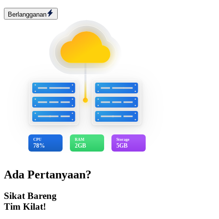
Berlangganan
CPU
RAM
Storage
78%
2GB
5GB
Ada Pertanyaan?
Sikat Bareng
Tim Kilat!