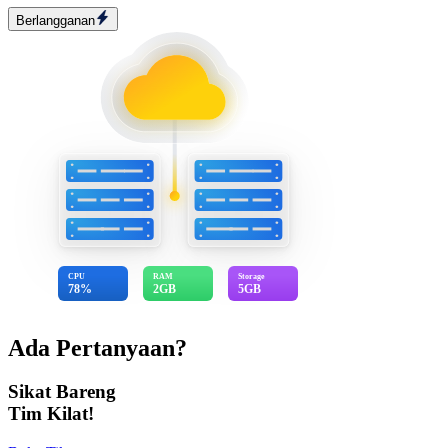
Berlangganan
CPU
RAM
Storage
78%
2GB
5GB
Ada Pertanyaan?
Sikat Bareng
Tim Kilat!